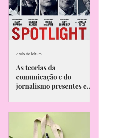
2 min de leitura
As teorias da
comunicação e do
jornalismo presentes em
‘’Spotlight - Segredos
Reprodução/Sony Pictures Brasil O
Revelados’’
filme Spotlight — Segredos
Revelados foi lançado em 2015 e
possui dois Oscars, nas categorias
''Melhor...