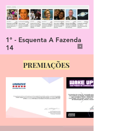
1° - Esquenta A Fazenda
1° - Cidade Al
14
Balanço Gera
PREMIAÇÕES