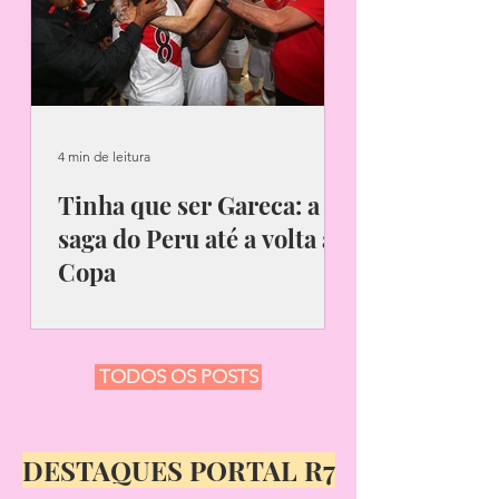
4 min de leitura
Tinha que ser Gareca: a
saga do Peru até a volta à
Copa
Relembre a trajetória do Peru até a
classificação para a copa de 2018
após 36 anos sem disputar o
TODOS OS POSTS
campeonato. No dia 30 de junho de
1985,...
DESTAQUES PORTAL R7