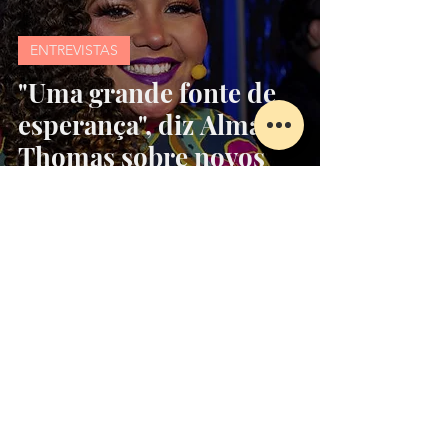
ENTREVISTAS
"Uma grande fonte de
esperança", diz Alma
Thomas sobre novos
talentos do Canta
Comigo
ENTREVISTAS
''A emoção precisa falar