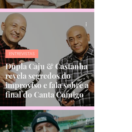
Top Chef
ENTREVISTAS
Dupla Caju & Castanha
revela segredos do
improviso e fala sobre a
final do Canta Comigo