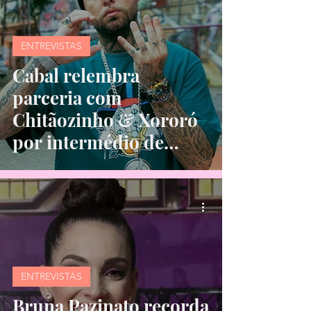
ENTREVISTAS
Cabal relembra
parceria com
Chitãozinho & Xororó
por intermédio de
Junior
ENTREVISTAS
Bruna Pazinato recorda