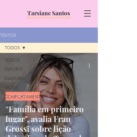
Tarsiane Santos
TEXTOS
TODOS
TODOS
ESPORTE
CULTURA
MODA
ENTREVISTAS
COMPORTAMENTO
SAÚDE
"Família em primeiro
BELEZA
lugar", avalia Fran
ENTRETENIMENTO
Grossi sobre lição
ENTREVISTAS