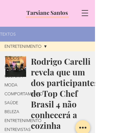
Tarsiane Santos
TEXTOS
ENTRETENIMENTO
TODOS
Rodrigo Carelli
ESPORTE
revela que um
CULTURA
dos participantes
MODA
do Top Chef
COMPORTAMENTO
Brasil 4 não
SAÚDE
BELEZA
conhecerá a
ENTRETENIMENTO
cozinha
ENTREVISTAS