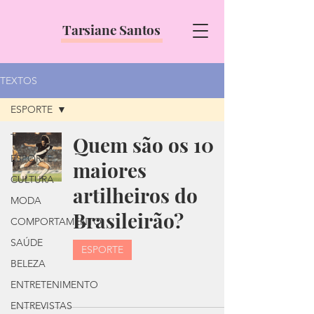
Tarsiane Santos
TEXTOS
ESPORTE
TODOS
Quem são os 10
ESPORTE
maiores
CULTURA
artilheiros do
MODA
Brasileirão?
COMPORTAMENTO
SAÚDE
ESPORTE
BELEZA
ENTRETENIMENTO
ENTREVISTAS