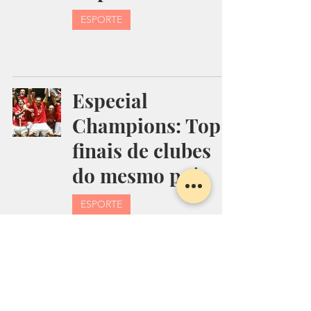
ESPORTE
Especial
Champions: Top 5
finais de clubes
do mesmo país
ESPORTE
Brentford supera
Swansea e volta à