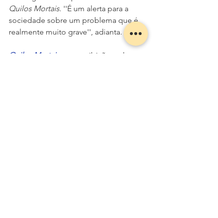
Quilos Mortais
. ''É um alerta para a 
sociedade sobre um problema que é 
realmente muito grave'', adianta.
Quilos Mortais
, com exibição toda 
quarta-feira, às 22h45, é um formato 
original da 
Discovery
 e tem direção-
geral de Bruno Gomes e direção 
artística de Cesar Barreto.
___________________________
Matéria publicada no site oficial da 
Record
ENTREVISTAS
Ver tudo